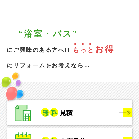
“浴室・バス”
お得
も
っ
と
にご興味のある方へ!!
にリフォームをお考えなら…
無
料
見積