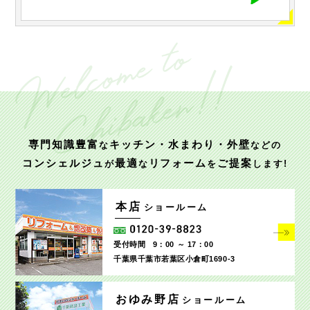
専門知識豊富
キッチン・水まわり・外壁
な
などの
コンシェルジュ
最適
リフォーム
ご提案
が
な
を
します!
本店
ショールーム
受付時間
9：00 ～ 17：00
千葉県千葉市若葉区小倉町1690‐3
おゆみ野店
ショールーム