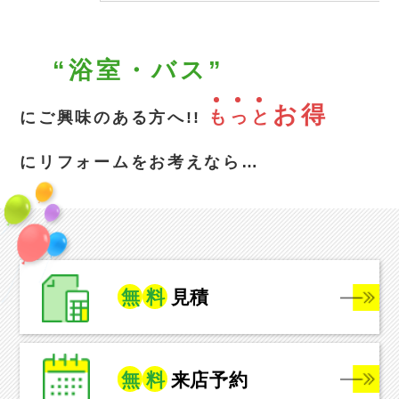
“浴室・バス”
お得
も
っ
と
にご興味のある方へ!!
にリフォームをお考えなら…
無
料
見積
無
料
来店予約