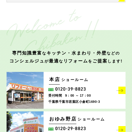
専門知識豊富
キッチン・水まわり・外壁
な
などの
コンシェルジュ
最適
リフォーム
ご提案
が
な
を
します!
本店
ショールーム
受付時間
9：00 ～ 17：00
千葉県千葉市若葉区小倉町1690‐3
おゆみ野店
ショールーム