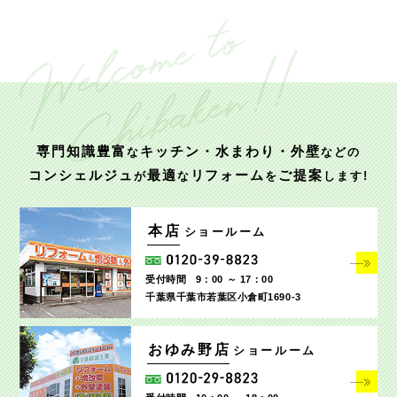
専門知識豊富
キッチン・水まわり・外壁
な
などの
コンシェルジュ
最適
リフォーム
ご提案
が
な
を
します!
本店
ショールーム
受付時間
9：00 ～ 17：00
千葉県千葉市若葉区小倉町1690‐3
おゆみ野店
ショールーム