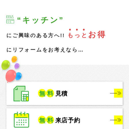
“キッチン”
お得
も
っ
と
にご興味のある方へ!!
にリフォームをお考えなら…
無
料
見積
無
料
来店予約