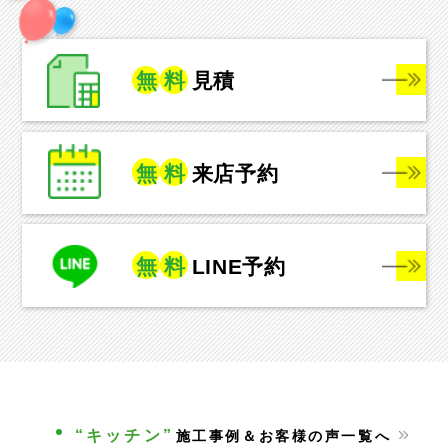
無
料
見積
無
料
来店予約
無
料
LINE予約
“キッチン”
施工事例＆お客様の声一覧へ