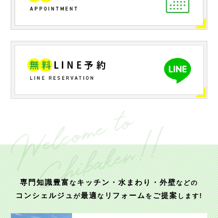
専門知識豊富
キッチン・水まわり・外壁
な
などの
コンシェルジュ
最適
リフォーム
ご提案
が
な
を
します!