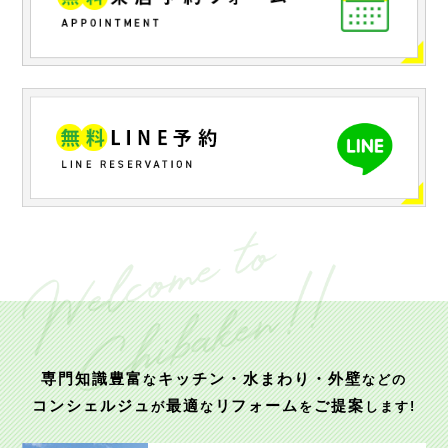
専門知識豊富
キッチン・水まわり・外壁
な
などの
コンシェルジュ
最適
リフォーム
ご提案
が
な
を
します!