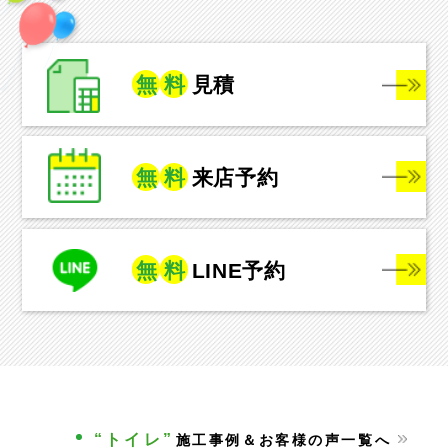
無
料
見積
無
料
来店予約
無
料
LINE予約
“トイレ”
施工事例＆お客様の声一覧へ