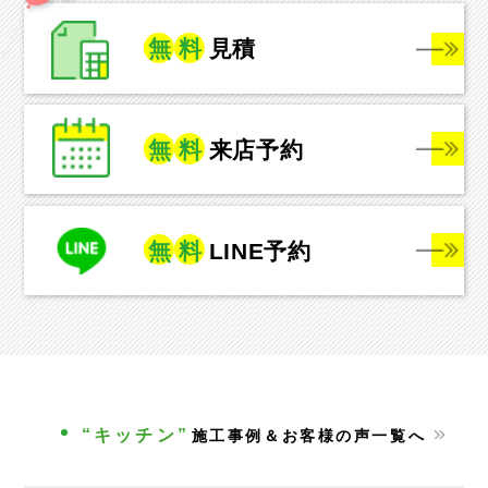
無
料
見積
無
料
来店予約
無
料
LINE予約
“キッチン”
施工事例＆お客様の声一覧へ