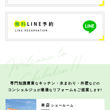
専門知識豊富
キッチン・水まわり・外壁
な
などの
コンシェルジュ
最適
リフォーム
ご提案
が
な
を
します!
本店
ショールーム