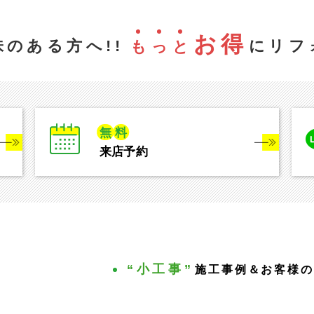
お得
のある方へ!!
にリフ
も
っ
と
無
料
来店予約
“小工事”
施工事例＆お客様の