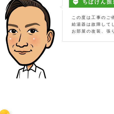
ちばけん担
この度は工事のご
給湯器は故障して
お部屋の改装、張