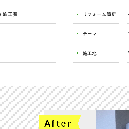
＋施工費
リフォーム
箇所
テーマ
施工地