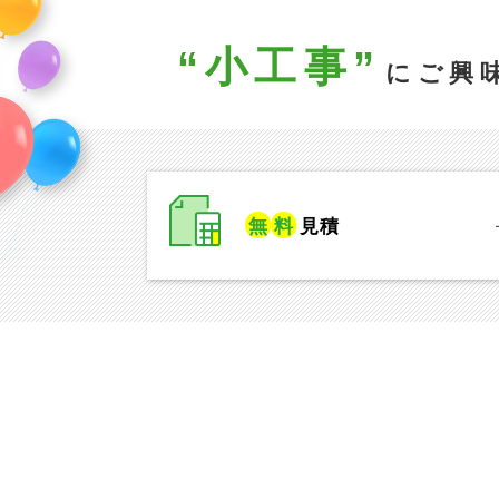
“小工事”
にご興味
無
料
見積