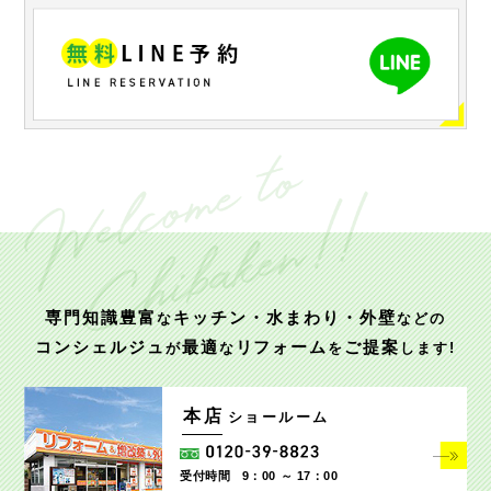
専門知識豊富
キッチン・水まわり・外壁
な
などの
コンシェルジュ
最適
リフォーム
ご提案
が
な
を
します!
本店
ショールーム
受付時間
9：00 ～ 17：00