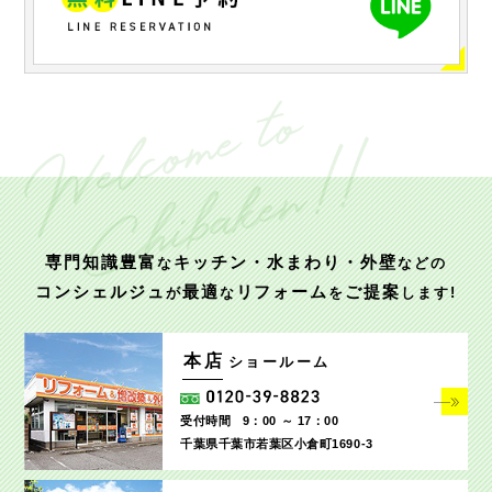
専門知識豊富
キッチン・水まわり・外壁
な
などの
コンシェルジュ
最適
リフォーム
ご提案
が
な
を
します!
本店
ショールーム
受付時間
9：00 ～ 17：00
千葉県千葉市若葉区小倉町1690‐3