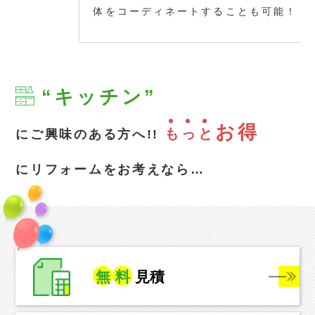
体をコーディネートすることも可能！
“キッチン”
お得
も
っ
と
にご興味のある方へ!!
にリフォームをお考えなら…
無
料
見積