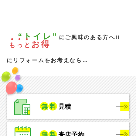
“トイレ”
にご興味のある方へ!!
お得
も
っ
と
にリフォームをお考えなら…
無
料
見積
無
料
来店予約