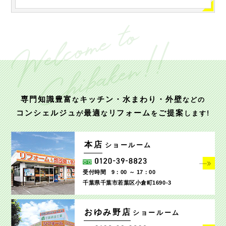
専門知識豊富
キッチン・水まわり・外壁
な
などの
コンシェルジュ
最適
リフォーム
ご提案
が
な
を
します!
本店
ショールーム
受付時間
9：00 ～ 17：00
千葉県千葉市若葉区小倉町1690‐3
おゆみ野店
ショールーム