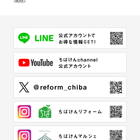
[
MAP
]