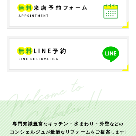
専門知識豊富
キッチン・水まわり・外壁
な
などの
コンシェルジュ
最適
リフォーム
ご提案
が
な
を
します!