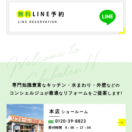
専門知識豊富
キッチン・水まわり・外壁
な
などの
コンシェルジュ
最適
リフォーム
ご提案
が
な
を
します!
本店
ショールーム
受付時間
9：00 ～ 17：00