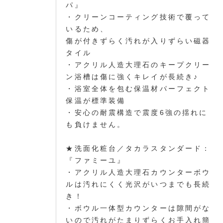
パ』
・クリーンコーティング技術で覆って
いるため、
傷が付きずらく汚れが入りずらい磁器
タイル
・アクリル人造大理石のキープクリー
ン浴槽は傷に強くキレイが長続き♪
・浴室全体を包む保温材パーフェクト
保温が標準装備
・安心の耐震構造で震度6強の揺れに
も負けません。
★洗面化粧台／タカラスタンダード：
『ファミーユ』
・アクリル人造大理石カウンターボウ
ルは汚れにくく光沢がいつまでも長続
き！
・ボウル一体型カウンターは隙間がな
いので汚れがたまりずらくお手入れ簡