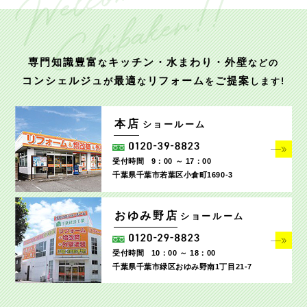
専門知識豊富
キッチン・水まわり・外壁
な
などの
コンシェルジュ
最適
リフォーム
ご提案
が
な
を
します!
本店
ショールーム
受付時間
9：00 ～ 17：00
千葉県千葉市若葉区小倉町1690‐3
おゆみ野店
ショールーム
受付時間
10：00 ～ 18：00
千葉県千葉市緑区おゆみ野南1丁目21-7