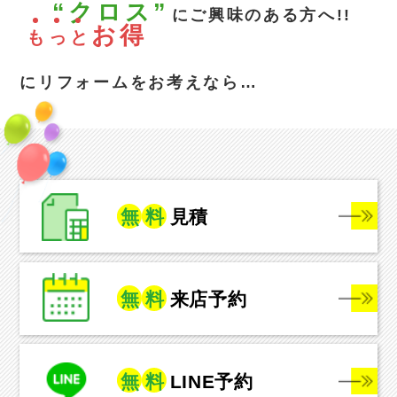
“クロス”
にご興味のある方へ!!
お得
も
っ
と
にリフォームをお考えなら…
無
料
見積
無
料
来店予約
無
料
LINE予約