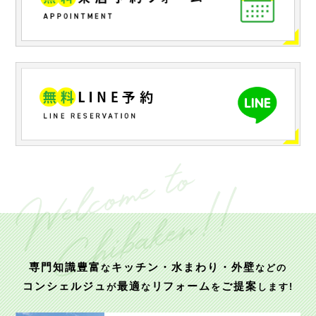
専門知識豊富
キッチン・水まわり・外壁
な
などの
コンシェルジュ
最適
リフォーム
ご提案
が
な
を
します!