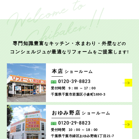
専門知識豊富
キッチン・水まわり・外壁
な
などの
コンシェルジュ
最適
リフォーム
ご提案
が
な
を
します!
本店
ショールーム
受付時間
9：00 ～ 17：00
千葉県千葉市若葉区小倉町1690‐3
おゆみ野店
ショールーム
受付時間
10：00 ～ 18：00
千葉県千葉市緑区おゆみ野南1丁目21-7