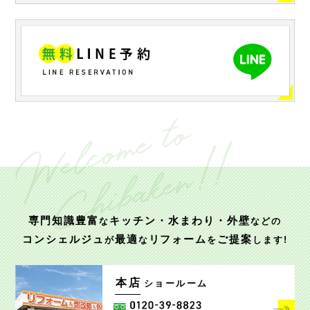
専門知識豊富
キッチン・水まわり・外壁
な
などの
コンシェルジュ
最適
リフォーム
ご提案
が
な
を
します!
本店
ショールーム