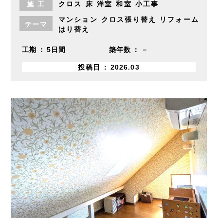
施
工
クロス
床
洋室
和室
小工事
マンション
クロス張り替え
リフォーム
テーマ
はり替え
工期
5日間
築年数
－
投稿日
2026.03