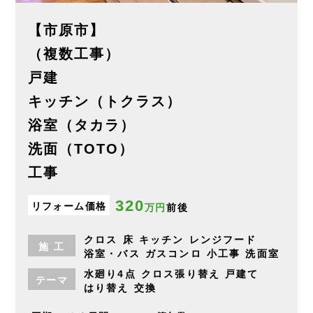
【市原市】
（複数工事）
戸建
キッチン（トクラス）
浴室（タカラ）
洗面（TOTO）
工事
320
リフォーム価格
万円
前後
クロス
床
キッチン
レンジフード
施
工
浴室・バス
ガスコンロ
小工事
洗面室
水廻り4点
クロス張り替え
戸建て
テーマ
はり替え
交換