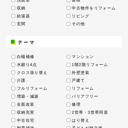
洗面室
屋根
収納
中古物件をリフォーム
給湯器
リビング
玄関
その他
テーマ
白蟻補修
マンション
水廻り4点
1階2階リフォーム
クロス張り替え
外壁塗装
介護
戸建て
フルリフォーム
リフォーム
増築・減築
バリアフリー
全面改装
修理
収納充実
2世帯・3世帯同居
中古住宅
はり替え