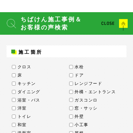
ちばけん施工事例＆
お客様の声検索
施工箇所
クロス
水栓
床
ドア
キッチン
レンジフード
ダイニング
外構・エントランス
浴室・バス
ガスコンロ
洋室
窓・サッシ
トイレ
外壁
和室
小工事