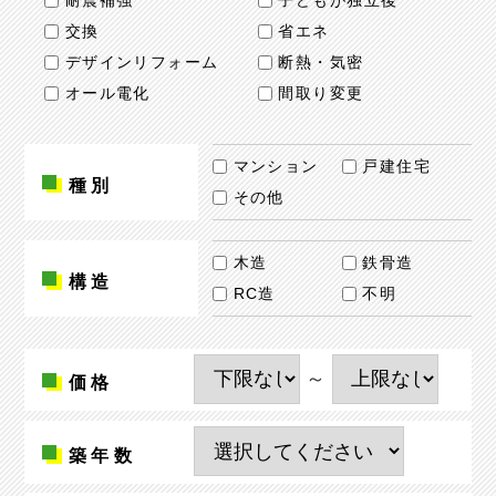
耐震補強
子どもが独立後
交換
省エネ
デザインリフォーム
断熱・気密
オール電化
間取り変更
マンション
戸建住宅
種別
その他
木造
鉄骨造
構造
RC造
不明
～
価格
築年数