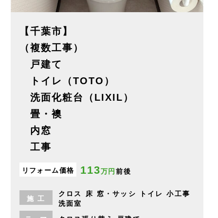
【千葉市】
（複数工事）
戸建て
トイレ（TOTO）
洗面化粧台（LIXIL）
畳・襖
内窓
工事
113
リフォーム価格
万円
前後
クロス
床
窓・サッシ
トイレ
小工事
施
工
洗面室