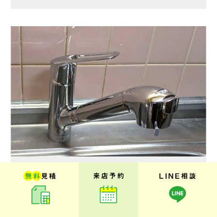
【市原市】マンション
キッチン水栓交換(タカギ)
6.3
リフォーム価格
万円
前後