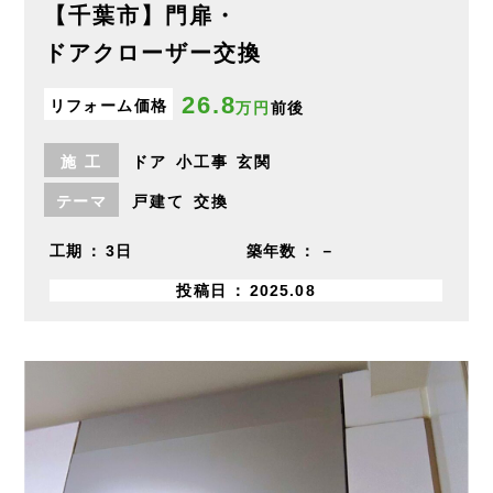
【千葉市】門扉・
ドアクローザー交換
26.8
リフォーム価格
万円
前後
施
工
ドア
小工事
玄関
テーマ
戸建て
交換
工期
3日
築年数
－
投稿日
2025.08