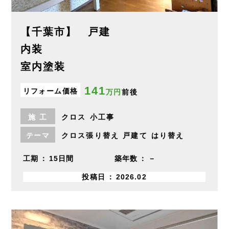
【千葉市】 戸建
内装
室内塗装
141
リフォーム価格
万円
前後
施
工
クロス
小工事
テーマ
クロス張り替え
戸建て
はり替え
工期
15日間
築年数
－
投稿日
2026.02