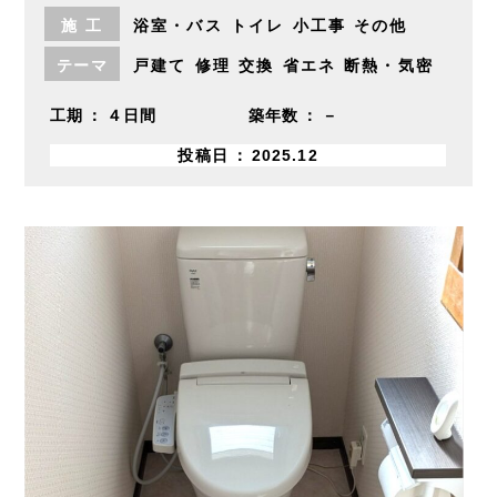
施
工
浴室・バス
トイレ
小工事
その他
テーマ
戸建て
修理
交換
省エネ
断熱・気密
工期
４日間
築年数
－
投稿日
2025.12