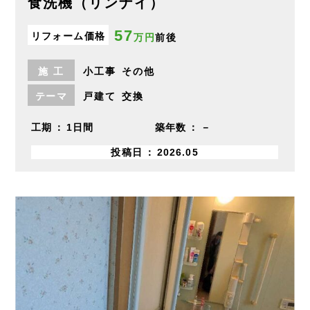
食洗機（リンナイ）
57
リフォーム価格
万円
前後
施
工
小工事
その他
テーマ
戸建て
交換
工期
1日間
築年数
－
投稿日
2026.05