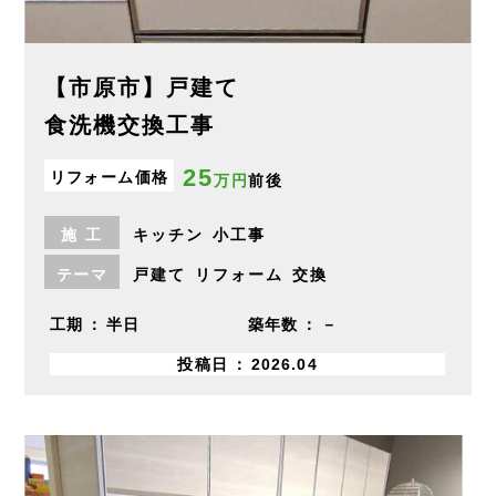
【市原市】戸建て
食洗機交換工事
25
リフォーム価格
万円
前後
施
工
キッチン
小工事
テーマ
戸建て
リフォーム
交換
工期
半日
築年数
－
投稿日
2026.04