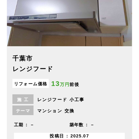
千葉市
レンジフード
13
リフォーム価格
万円
前後
施
工
レンジフード
小工事
テーマ
マンション
交換
工期
－
築年数
－
投稿日
2025.07