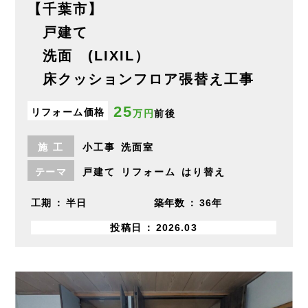
【千葉市】
戸建て
洗面 (LIXIL）
床クッションフロア張替え工事
25
リフォーム価格
万円
前後
施
工
小工事
洗面室
テーマ
戸建て
リフォーム
はり替え
工期
半日
築年数
36年
投稿日
2026.03