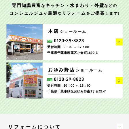
専門知識豊富
キッチン・水まわり・外壁
な
などの
コンシェルジュ
最適
リフォーム
ご提案
が
な
を
します!
本店
ショールーム
受付時間
9：00 ～ 17：00
千葉県千葉市若葉区小倉町1690‐3
おゆみ野店
ショールーム
受付時間
10：00 ～ 18：00
千葉県千葉市緑区おゆみ野南1丁目21-7
リフォームについて